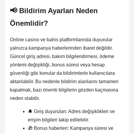
📢 Bildirim Ayarları Neden
Önemlidir?
Online casino ve bahis platformlarında duyurular
yalnızca kampanya haberlerinden ibaret değildir.
Güncel giriş adresi, bakım bilgilendirmesi, ödeme
yöntemi değişikliği, bonus süresi veya hesap
güvenliği gibi konular da bildirimlerle kullanıcılara
aktarılabilir. Bu nedenle bildirim alanlarını tamamen
kapatmak, bazı önemli bilgilerin gözden kaçmasına
neden olabilir.
🔔
Giriş duyuruları:
Adres değişiklikleri ve
erişim bilgileri takip edilebilir.
🎁
Bonus haberleri:
Kampanya süresi ve