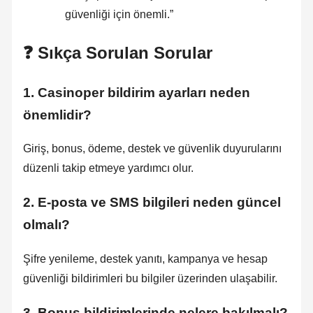
güvenliği için önemli.”
❓ Sıkça Sorulan Sorular
1. Casinoper bildirim ayarları neden
önemlidir?
Giriş, bonus, ödeme, destek ve güvenlik duyurularını
düzenli takip etmeye yardımcı olur.
2. E-posta ve SMS bilgileri neden güncel
olmalı?
Şifre yenileme, destek yanıtı, kampanya ve hesap
güvenliği bildirimleri bu bilgiler üzerinden ulaşabilir.
3. Bonus bildirimlerinde nelere bakılmalı?