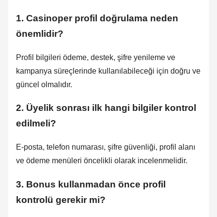
1. Casinoper profil doğrulama neden
önemlidir?
Profil bilgileri ödeme, destek, şifre yenileme ve
kampanya süreçlerinde kullanılabileceği için doğru ve
güncel olmalıdır.
2. Üyelik sonrası ilk hangi bilgiler kontrol
edilmeli?
E-posta, telefon numarası, şifre güvenliği, profil alanı
ve ödeme menüleri öncelikli olarak incelenmelidir.
3. Bonus kullanmadan önce profil
kontrolü gerekir mi?