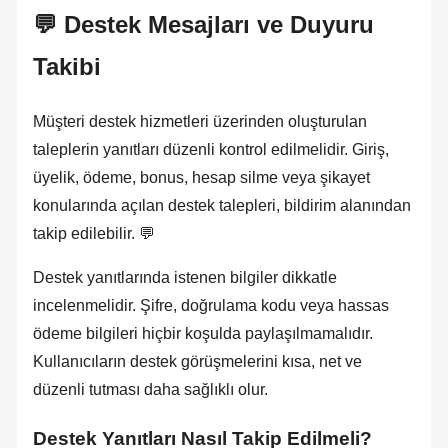
💬 Destek Mesajları ve Duyuru
Takibi
Müşteri destek hizmetleri üzerinden oluşturulan
taleplerin yanıtları düzenli kontrol edilmelidir. Giriş,
üyelik, ödeme, bonus, hesap silme veya şikayet
konularında açılan destek talepleri, bildirim alanından
takip edilebilir. 💬
Destek yanıtlarında istenen bilgiler dikkatle
incelenmelidir. Şifre, doğrulama kodu veya hassas
ödeme bilgileri hiçbir koşulda paylaşılmamalıdır.
Kullanıcıların destek görüşmelerini kısa, net ve
düzenli tutması daha sağlıklı olur.
Destek Yanıtları Nasıl Takip Edilmeli?