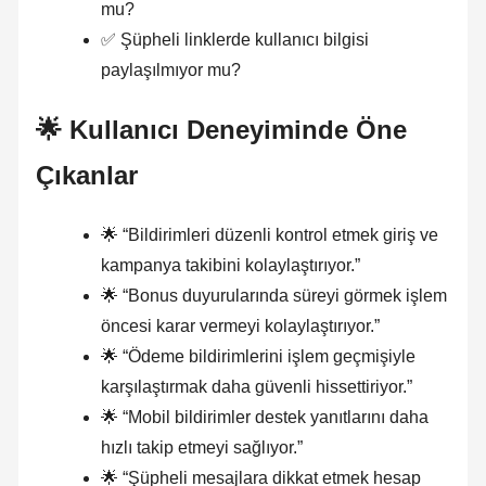
mu?
✅ Şüpheli linklerde kullanıcı bilgisi
paylaşılmıyor mu?
🌟 Kullanıcı Deneyiminde Öne
Çıkanlar
🌟 “Bildirimleri düzenli kontrol etmek giriş ve
kampanya takibini kolaylaştırıyor.”
🌟 “Bonus duyurularında süreyi görmek işlem
öncesi karar vermeyi kolaylaştırıyor.”
🌟 “Ödeme bildirimlerini işlem geçmişiyle
karşılaştırmak daha güvenli hissettiriyor.”
🌟 “Mobil bildirimler destek yanıtlarını daha
hızlı takip etmeyi sağlıyor.”
🌟 “Şüpheli mesajlara dikkat etmek hesap