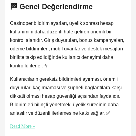
🏁 Genel Değerlendirme
Casinoper bildirim ayarları
, üyelik sonrası hesap
kullanımını daha düzenli hale getiren önemli bir
kontrol alanıdır. Giriş duyuruları, bonus kampanyaları,
ödeme bildirimleri, mobil uyarılar ve destek mesajları
birlikte takip edildiğinde kullanıcı deneyimi daha
kontrollü ilerler. 🎯
Kullanıcıların gereksiz bildirimleri ayırması, önemli
duyuruları kaçırmaması ve şüpheli bağlantılara karşı
dikkatli olması hesap güvenliği açısından faydalıdır.
Bildirimleri bilinçli yönetmek, üyelik sürecinin daha
anlaşılır ve düzenli ilerlemesine katkı sağlar. ✅
Casinoper
Read More »
Bildirim