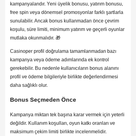
kampanyalarıdır. Yeni üyelik bonusu, yatırım bonusu,
free spin veya dönemsel promosyonlar farklı şartlarla
sunulabilir. Ancak bonus kullanmadan önce çevrim
koşulu, süre limiti, minimum yatırım ve geçerli oyunlar
mutlaka okunmalıdır. 🎁
Casinoper profil doğrulama
tamamlanmadan bazı
kampanya veya ödeme adımlarında ek kontrol
gerekebilir. Bu nedenle kullanıcıların bonus alanını
profil ve ödeme bilgileriyle birlikte değerlendirmesi
daha sağlıklı olur.
Bonus Seçmeden Önce
Kampanya miktarı tek başına karar vermek için yeterli
değildir. Kullanım koşulları, oyun katkı oranları ve
maksimum çekim limiti birlikte incelenmelidir.