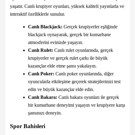
yaşatır. Canlı krupiyer oyunları, yüksek kaliteli yayınlarla ve
interaktif özelliklerle sunulur.
Canlı Blackjack:
Gerçek krupiyerler eşliğinde
blackjack oynayarak, gerçek bir kumarhane
atmosferini evinizde yaşayın.
Canlı Rulet:
Canlı rulet oyunlarında, gerçek
krupiyerler ve gerçek rulet çarkı ile büyük
kazançlar elde etme şansı yakalayın.
Canlı Poker:
Canlı poker oyunlarında, diğer
oyuncularla etkileşime geçerek stratejilerinizi test
edin ve büyük kazançlar elde edin.
Canlı Bakara:
Canlı bakara oyunları ile gerçek
bir kumarhane deneyimi yaşayın ve krupiyere karşı
şansınızı deneyin.
Spor Bahisleri