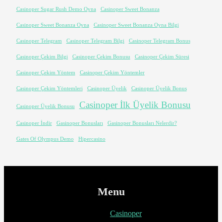
Casinoper Sugar Rush Demo Oyna
Casinoper Sweet Bonanza
Casinoper Sweet Bonanza Oyna
Casinoper Sweet Bonanza Oyna Bilgi
Casinoper Telegram
Casinoper Telegram Bilgi
Casinoper Telegram Bonus
Casinoper Çekim Bilgi
Casinoper Çekim Bonusu
Casinoper Çekim Süresi
Casinoper Çekim Yöntem
Casinoper Çekim Yöntemler
Casinoper Çekim Yöntemleri
Casinoper Üyelik
Casinoper Üyelik Bonus
Casinoper İlk Üyelik Bonusu
Casinoper Üyelik Bonusu
Casinoper İndir
Gasinoper Bonusları
Gasinoper Bonusları Nelerdir?
Gates Of Olympus Demo
Hipercasino
Menu
Casinoper