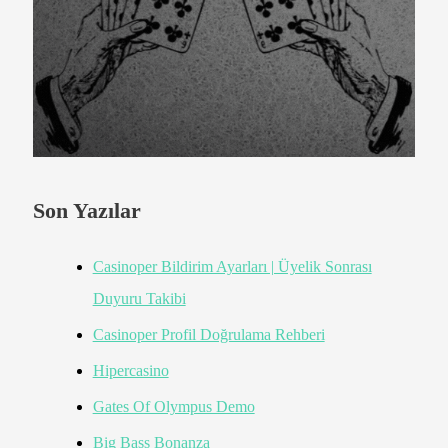
Son Yazılar
Casinoper Bildirim Ayarları | Üyelik Sonrası
Duyuru Takibi
Casinoper Profil Doğrulama Rehberi
Hipercasino
Gates Of Olympus Demo
Big Bass Bonanza