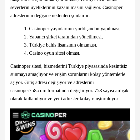
severlerin üyeliklerinin kazanılmasını sağlıyor. Casinoper
adreslerinin değişme nedenleri şunlardır:
Casinoper yayınlarının yurtdışından yapılması,
Yabancı şirket tarafından yönetilmesi,
Türkiye bahis lisansının olmaması,
Casino oyun sitesi olması,
Casinoper sitesi, hizmetlerini Türkiye piyasasında kesintisiz
sunmayı amaçlıyor ve erişim sorunlarını kolay yöntemlerle
aşıyor. Giriş adresi değişiyor ve adreslerini
casinoper758.com formatında değiştiriyor. 758 sayısı ardışık
olarak kullanılıyor ve yeni adresler kolay oluşturuluyor.