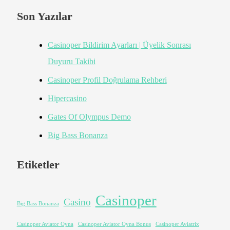
Son Yazılar
Casinoper Bildirim Ayarları | Üyelik Sonrası
Duyuru Takibi
Casinoper Profil Doğrulama Rehberi
Hipercasino
Gates Of Olympus Demo
Big Bass Bonanza
Etiketler
Casinoper
Casino
Big Bass Bonanza
Casinoper Aviator Oyna
Casinoper Aviator Oyna Bonus
Casinoper Aviatrix