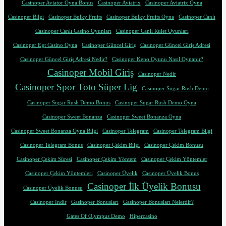
Casinoper Aviator Oyna Bonus
Casinoper Aviatrix
Casinoper Aviatrix Oyna
Casinoper Bilgi
Casinoper Bulky Fruits
Casinoper Bulky Fruits Oyna
Casinoper Canlı
Casinoper Canlı Casino Oyunları
Casinoper Canlı Rulet Oyunları
Casinoper Egt Casino Oyna
Casinoper Güncel Giriş
Casinoper Güncel Giriş Adresi
Casinoper Güncel Giriş Adresi Nedir?
Casinoper Keno Oyunu Nasıl Oynanır?
Casinoper Mobil Giriş
Casinoper Nedir
Casinoper Spor Toto Süper Lig
Casinoper Sugar Rush Demo
Casinoper Sugar Rush Demo Bonus
Casinoper Sugar Rush Demo Oyna
Casinoper Sweet Bonanza
Casinoper Sweet Bonanza Oyna
Casinoper Sweet Bonanza Oyna Bilgi
Casinoper Telegram
Casinoper Telegram Bilgi
Casinoper Telegram Bonus
Casinoper Çekim Bilgi
Casinoper Çekim Bonusu
Casinoper Çekim Süresi
Casinoper Çekim Yöntem
Casinoper Çekim Yöntemler
Casinoper Çekim Yöntemleri
Casinoper Üyelik
Casinoper Üyelik Bonus
Casinoper İlk Üyelik Bonusu
Casinoper Üyelik Bonusu
Casinoper İndir
Gasinoper Bonusları
Gasinoper Bonusları Nelerdir?
Gates Of Olympus Demo
Hipercasino