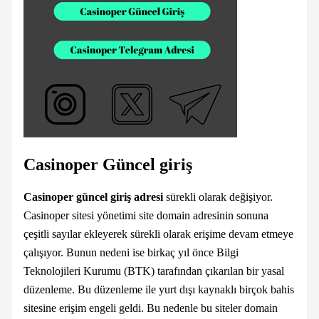
Casinoper Güncel giriş
Casinoper güncel giriş adresi
sürekli olarak değişiyor.
Casinoper sitesi yönetimi site domain adresinin sonuna
çeşitli sayılar ekleyerek sürekli olarak erişime devam etmeye
çalışıyor. Bunun nedeni ise birkaç yıl önce Bilgi
Teknolojileri Kurumu (BTK) tarafından çıkarılan bir yasal
düzenleme. Bu düzenleme ile yurt dışı kaynaklı birçok bahis
sitesine erişim engeli geldi. Bu nedenle bu siteler domain