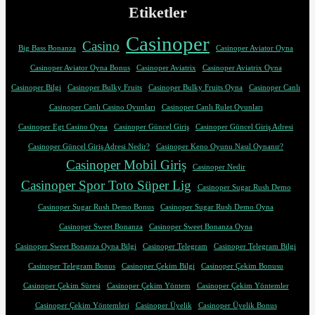
Etiketler
Casinoper
Casino
Big Bass Bonanza
Casinoper Aviator Oyna
Casinoper Aviator Oyna Bonus
Casinoper Aviatrix
Casinoper Aviatrix Oyna
Casinoper Bilgi
Casinoper Bulky Fruits
Casinoper Bulky Fruits Oyna
Casinoper Canlı
Casinoper Canlı Casino Oyunları
Casinoper Canlı Rulet Oyunları
Casinoper Egt Casino Oyna
Casinoper Güncel Giriş
Casinoper Güncel Giriş Adresi
Casinoper Güncel Giriş Adresi Nedir?
Casinoper Keno Oyunu Nasıl Oynanır?
Casinoper Mobil Giriş
Casinoper Nedir
Casinoper Spor Toto Süper Lig
Casinoper Sugar Rush Demo
Casinoper Sugar Rush Demo Bonus
Casinoper Sugar Rush Demo Oyna
Casinoper Sweet Bonanza
Casinoper Sweet Bonanza Oyna
Casinoper Sweet Bonanza Oyna Bilgi
Casinoper Telegram
Casinoper Telegram Bilgi
Casinoper Telegram Bonus
Casinoper Çekim Bilgi
Casinoper Çekim Bonusu
Casinoper Çekim Süresi
Casinoper Çekim Yöntem
Casinoper Çekim Yöntemler
Casinoper Çekim Yöntemleri
Casinoper Üyelik
Casinoper Üyelik Bonus