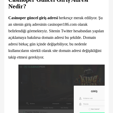
Nedir?
Casinoper güncel giriş adresi
herkesçe merak ediliyor. Şu
an sitenin giriş adresinin casinoper186.com olarak
belirlendiği görmekteyiz. Sitenin Twitter hesabından yapılan
açıklamaya bakılırsa domain adresi bu şekilde. Domain
adresi birkaç gün içinde değişebiliyor, bu nedenle
kullanıcıların sürekli olarak site domain adresi değişikliğini
takip etmesi gerekiyor.