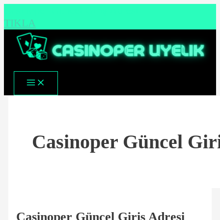
Casinoper Güncel Giriş Adresi
TIKLA
İçeriğe
atla
Casinoper Güncel Gir
Casinoper Güncel Giriş Adresi