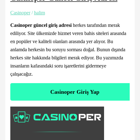
Casinoper
/
halim
Casinoper güncel giriş adresi
herkes tarafından merak
ediliyor. Site ülkemizde hizmet veren bahis siteleri arasında
en popüler ve kaliteli olanları arasında yer alıyor. Bu
anlamda herkesin bu soruyu sorması doğal. Bunun dışında
herkes site hakkında bilgileri merak ediyor. Bu yazımızda
insanların kafasındaki soru işaretlerini gidermeye
çalışacağız.
Casinoper Giriş Yap