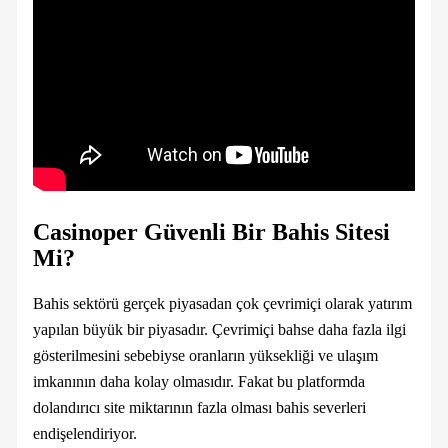
Casinoper Güvenli Bir Bahis Sitesi
Mi?
Bahis sektörü gerçek piyasadan çok çevrimiçi olarak yatırım
yapılan büyük bir piyasadır. Çevrimiçi bahse daha fazla ilgi
gösterilmesini sebebiyse oranların yüksekliği ve ulaşım
imkanının daha kolay olmasıdır. Fakat bu platformda
dolandırıcı site miktarının fazla olması bahis severleri
endişelendiriyor.