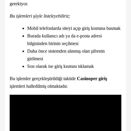
gerekiyor.
Bu işlemleri şöyle listeleyebiliriz;
Mobil telefonlarda siteyi açıp giriş kısmına basmak
Burada kullanıcı adı ya da e-posta adresi
bilgisinden birinin seçilmesi
Daha önce sistemden alınmış olan şifrenin
girilmesi
Son olarak ise giriş kısmını tıklamak
Bu işlemler gerçekleştirildiği taktide
Casinoper giriş
işlemleri halledilmiş olmaktadır.