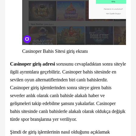
Casinoper Bahis Sitesi giriş ekranı
Casinoper giriş adresi
sorusunu cevapladıktan sonra siteyle
ilgili ayrıntılara geçebiliriz. Casinoper bahis sitesinde en
sevilen oyun alternatiflerinden biri canlı bahislerdir.
Casinoper giriş işlemlerinden sonra siteye giren bahis
severler anlık olarak canlı bahisle alakalı haber ve
gelişmeleri takip edebilme şansını yakalarlar. Casinoper
bahis sitesinde canlı bahislerle alakalı olarak oldukça değişik
türde spor branşlarına yer veriliyor.
Şimdi de giriş işlemlerinin nasıl olduğunu açıklamak