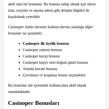
aktif olan bir bonustur. Bu bonusa sahip olmak için siteye
isim, soyisim ve eposta adresi gibi iletişim bilgileri ile
kaydolmak yeterlidir.
Casinoper bahis sitesinin kullanıcılarına sunduğu diğer
bonuslar ise şunlardır;
Casinoper ilk üyelik bonusu
Casinoper yatırım bonusu
Casinoper kayıp bonusu
Casinoper kişiye özel doğum günü bonusu
Anında havale bonusu
Çevrimsiz ve koşulsuz bonus seçenekleri
Bu bonuslar site içerisinde kullanıcılara aktif olarak
sunulmaktadır.
Casinoper Bonusları