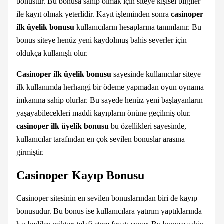
bonustur. Bu bonusa sahip olmak için siteye kişisel bilgiler
ile kayıt olmak yeterlidir. Kayıt işleminden sonra
casinoper
ilk üyelik bonusu
kullanıcıların hesaplarına tanımlanır. Bu
bonus siteye henüz yeni kaydolmuş bahis severler için
oldukça kullanışlı olur.
Casinoper ilk üyelik bonusu
sayesinde kullanıcılar siteye
ilk kullanımda herhangi bir ödeme yapmadan oyun oynama
imkanına sahip olurlar. Bu sayede henüz yeni başlayanların
yaşayabilecekleri maddi kayıpların önüne geçilmiş olur.
casinoper ilk üyelik bonusu
bu özellikleri sayesinde,
kullanıcılar tarafından en çok sevilen bonuslar arasına
girmiştir.
Casinoper Kayıp Bonusu
Casinoper sitesinin en sevilen bonuslarından biri de kayıp
bonusudur. Bu bonus ise kullanıcılara yatırım yaptıklarında