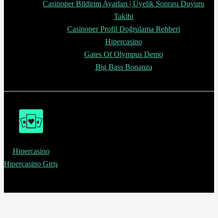
Casinoper Bildirim Ayarları | Üyelik Sonrası Duyuru
Takibi
Casinoper Profil Doğrulama Rehberi
Hipercasino
Gates Of Olympus Demo
Big Bass Bonanza
Hipercasino
Hipercasino Giriş