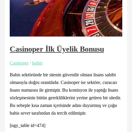
Casinoper İlk Üyelik Bonusu
Casinoper
/
halim
Bahis sektöründe bir sitenin güvenilir olması lisans sahibi
olmasıyla doğru orantılıdır. Casinoper ise sektöre, curacao
lisans numarası ile girmiştir. Bu komisyon ile yaptığı lisans
sözleşmesinin bütün gerekliliklerini yerine getiren bir sitedir.
Bu sebeple kısa zaman içerisinde adını duyurmuş ve çoğu
bahis sever tarafından da tercih edilmiştir.
[ngy_table id=474]