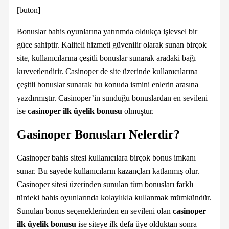
[buton]
Bonuslar bahis oyunlarına yatırımda oldukça işlevsel bir
güce sahiptir. Kaliteli hizmeti güvenilir olarak sunan birçok
site, kullanıcılarına çeşitli bonuslar sunarak aradaki bağı
kuvvetlendirir. Casinoper de site üzerinde kullanıcılarına
çeşitli bonuslar sunarak bu konuda ismini enlerin arasına
yazdırmıştır. Casinoper’in sunduğu bonuslardan en sevileni
ise
casinoper ilk üyelik bonusu
olmuştur.
Gasinoper Bonusları Nelerdir?
Casinoper bahis sitesi kullanıcılara birçok bonus imkanı
sunar. Bu sayede kullanıcıların kazançları katlanmış olur.
Casinoper sitesi üzerinden sunulan tüm bonusları farklı
türdeki bahis oyunlarında kolaylıkla kullanmak mümkündür.
Sunulan bonus seçeneklerinden en sevileni olan
casinoper
ilk üyelik bonusu
ise siteye ilk defa üye olduktan sonra