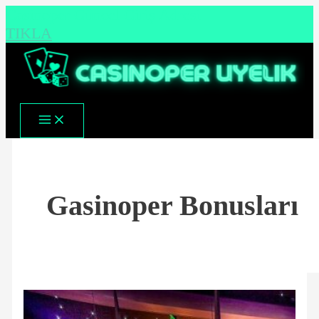
Casinoper Güncel Giriş Adresi
TIKLA
İçeriğe
atla
Gasinoper Bonusları