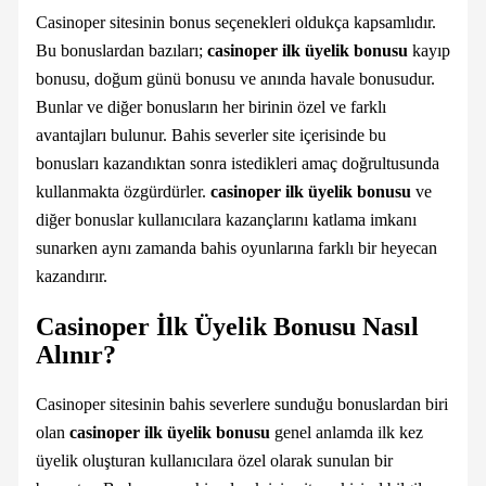
Casinoper sitesinin bonus seçenekleri oldukça kapsamlıdır.
Bu bonuslardan bazıları;
casinoper ilk üyelik bonusu
kayıp
bonusu, doğum günü bonusu ve anında havale bonusudur.
Bunlar ve diğer bonusların her birinin özel ve farklı
avantajları bulunur. Bahis severler site içerisinde bu
bonusları kazandıktan sonra istedikleri amaç doğrultusunda
kullanmakta özgürdürler.
casinoper ilk üyelik bonusu
ve
diğer bonuslar kullanıcılara kazançlarını katlama imkanı
sunarken aynı zamanda bahis oyunlarına farklı bir heyecan
kazandırır.
Casinoper İlk Üyelik Bonusu Nasıl
Alınır?
Casinoper sitesinin bahis severlere sunduğu bonuslardan biri
olan
casinoper ilk üyelik bonusu
genel anlamda ilk kez
üyelik oluşturan kullanıcılara özel olarak sunulan bir