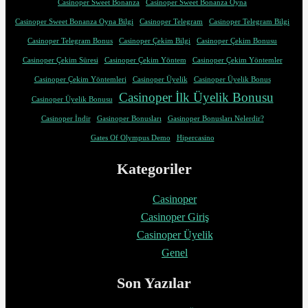
Casinoper Sweet Bonanza
Casinoper Sweet Bonanza Oyna
Casinoper Sweet Bonanza Oyna Bilgi
Casinoper Telegram
Casinoper Telegram Bilgi
Casinoper Telegram Bonus
Casinoper Çekim Bilgi
Casinoper Çekim Bonusu
Casinoper Çekim Süresi
Casinoper Çekim Yöntem
Casinoper Çekim Yöntemler
Casinoper Çekim Yöntemleri
Casinoper Üyelik
Casinoper Üyelik Bonus
Casinoper İlk Üyelik Bonusu
Casinoper Üyelik Bonusu
Casinoper İndir
Gasinoper Bonusları
Gasinoper Bonusları Nelerdir?
Gates Of Olympus Demo
Hipercasino
Kategoriler
Casinoper
Casinoper Giriş
Casinoper Üyelik
Genel
Son Yazılar