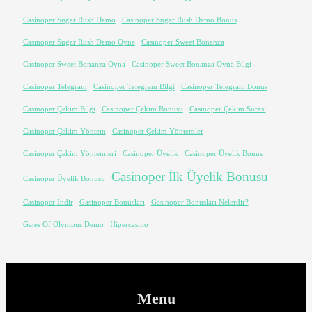
Casinoper Sugar Rush Demo
Casinoper Sugar Rush Demo Bonus
Casinoper Sugar Rush Demo Oyna
Casinoper Sweet Bonanza
Casinoper Sweet Bonanza Oyna
Casinoper Sweet Bonanza Oyna Bilgi
Casinoper Telegram
Casinoper Telegram Bilgi
Casinoper Telegram Bonus
Casinoper Çekim Bilgi
Casinoper Çekim Bonusu
Casinoper Çekim Süresi
Casinoper Çekim Yöntem
Casinoper Çekim Yöntemler
Casinoper Çekim Yöntemleri
Casinoper Üyelik
Casinoper Üyelik Bonus
Casinoper İlk Üyelik Bonusu
Casinoper Üyelik Bonusu
Casinoper İndir
Gasinoper Bonusları
Gasinoper Bonusları Nelerdir?
Gates Of Olympus Demo
Hipercasino
Menu