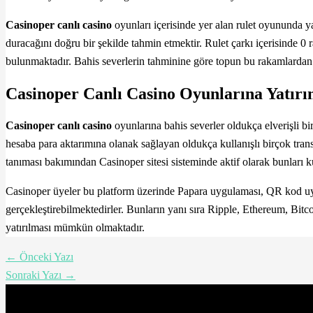
Casinoper canlı casino
oyunları içerisinde yer alan rulet oyununda y
duracağını doğru bir şekilde tahmin etmektir. Rulet çarkı içerisinde
bulunmaktadır. Bahis severlerin tahminine göre topun bu rakamlardan 
Casinoper Canlı Casino Oyunlarına Yatır
Casinoper canlı casino
oyunlarına bahis severler oldukça elverişli bi
hesaba para aktarımına olanak sağlayan oldukça kullanışlı birçok tran
tanıması bakımından Casinoper sitesi sisteminde aktif olarak bunları k
Casinoper üyeler bu platform üzerinde Papara uygulaması, QR kod uyg
gerçekleştirebilmektedirler. Bunların yanı sıra Ripple, Ethereum, Bitco
yatırılması mümkün olmaktadır.
←
Önceki Yazı
Sonraki Yazı
→