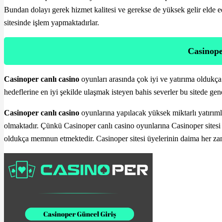
Bundan dolayı gerek hizmet kalitesi ve gerekse de yüksek gelir elde 
sitesinde işlem yapmaktadırlar.
Casinope
Casinoper canlı casino
oyunları arasında çok iyi ve yatırıma oldukç
hedeflerine en iyi şekilde ulaşmak isteyen bahis severler bu sitede gen
Casinoper canlı casino
oyunlarına yapılacak yüksek miktarlı yatırıml
olmaktadır. Çünkü Casinoper canlı casino oyunlarına Casinoper sites
oldukça memnun etmektedir. Casinoper sitesi üyelerinin daima her z