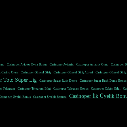
yna
Casinoper Aviator Oyna Bonus
Casinoper Aviatrix
Casinoper Aviatrix Oyna
Casinoper Bi
t Casino Oyna
Casinoper Güncel Giriş
Casinoper Güncel Giriş Adresi
Casinoper Güncel Giriş 
r Toto Süper Lig
Casinoper Sugar Rush Demo
Casinoper Sugar Rush Demo Bonus
er Telegram
Casinoper Telegram Bilgi
Casinoper Telegram Bonus
Casinoper Çekim Bilgi
Ca
Casinoper İlk Üyelik Bon
Casinoper Üyelik Bonus
Casinoper Üyelik Bonusu