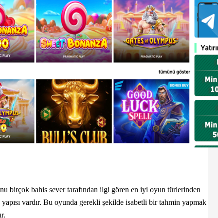
u birçok bahis sever tarafından ilgi gören en iyi oyun türlerinden
 yapısı vardır. Bu oyunda gerekli şekilde isabetli bir tahmin yapmak
r.