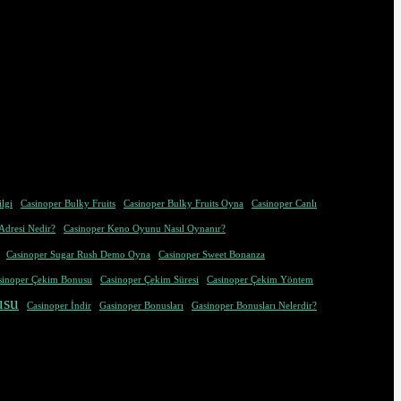
lgi
Casinoper Bulky Fruits
Casinoper Bulky Fruits Oyna
Casinoper Canlı
Adresi Nedir?
Casinoper Keno Oyunu Nasıl Oynanır?
Casinoper Sugar Rush Demo Oyna
Casinoper Sweet Bonanza
sinoper Çekim Bonusu
Casinoper Çekim Süresi
Casinoper Çekim Yöntem
usu
Casinoper İndir
Gasinoper Bonusları
Gasinoper Bonusları Nelerdir?