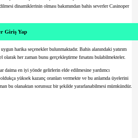
edilmesi dinamiklerinin olması bakımından bahis severler Casinoper
r Giriş Yap
a uygun harika seçenekler bulunmaktadır. Bahis alanındaki yatırım
el olarak her zaman bunu gerçekleştirme fırsatını bulabilmekteler.
ar daima en iyi yönde gelirlerin elde edilmesine yardımcı
i oldukça yüksek kazanç oranları vermekte ve bu anlamda üyelerini
aman bu olanaktan sorunsuz bir şekilde yararlanabilmesi mümkündür.