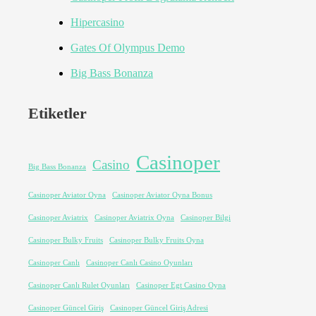
Hipercasino
Gates Of Olympus Demo
Big Bass Bonanza
Etiketler
Casinoper
Casino
Big Bass Bonanza
Casinoper Aviator Oyna
Casinoper Aviator Oyna Bonus
Casinoper Aviatrix
Casinoper Aviatrix Oyna
Casinoper Bilgi
Casinoper Bulky Fruits
Casinoper Bulky Fruits Oyna
Casinoper Canlı
Casinoper Canlı Casino Oyunları
Casinoper Canlı Rulet Oyunları
Casinoper Egt Casino Oyna
Casinoper Güncel Giriş
Casinoper Güncel Giriş Adresi