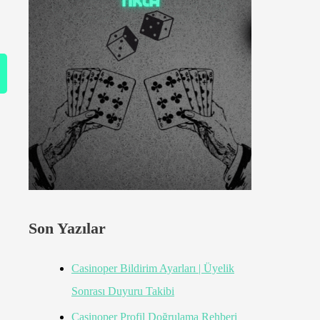
Son Yazılar
Casinoper Bildirim Ayarları | Üyelik
Sonrası Duyuru Takibi
Casinoper Profil Doğrulama Rehberi