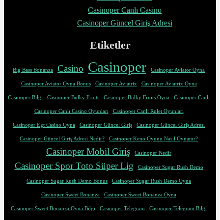
Casinoper Canlı Casino
Casinoper Güncel Giriş Adresi
Etiketler
Casinoper
Casino
Big Bass Bonanza
Casinoper Aviator Oyna
Casinoper Aviator Oyna Bonus
Casinoper Aviatrix
Casinoper Aviatrix Oyna
Casinoper Bilgi
Casinoper Bulky Fruits
Casinoper Bulky Fruits Oyna
Casinoper Canlı
Casinoper Canlı Casino Oyunları
Casinoper Canlı Rulet Oyunları
Casinoper Egt Casino Oyna
Casinoper Güncel Giriş
Casinoper Güncel Giriş Adresi
Casinoper Güncel Giriş Adresi Nedir?
Casinoper Keno Oyunu Nasıl Oynanır?
Casinoper Mobil Giriş
Casinoper Nedir
Casinoper Spor Toto Süper Lig
Casinoper Sugar Rush Demo
Casinoper Sugar Rush Demo Bonus
Casinoper Sugar Rush Demo Oyna
Casinoper Sweet Bonanza
Casinoper Sweet Bonanza Oyna
Casinoper Sweet Bonanza Oyna Bilgi
Casinoper Telegram
Casinoper Telegram Bilgi