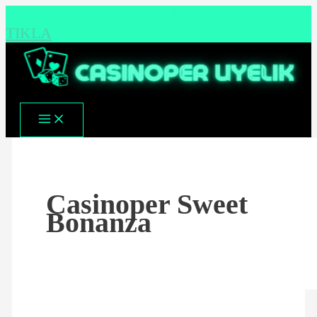
Casinoper Güncel Giriş Adresi
TIKLA
İçeriğe
atla
Casinoper Sweet
Bonanza