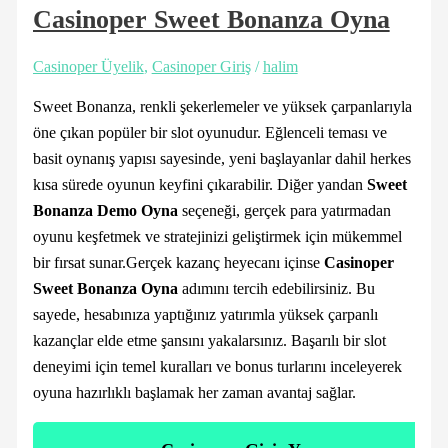
Casinoper Sweet Bonanza Oyna
Casinoper Üyelik
,
Casinoper Giriş
/
halim
Sweet Bonanza, renkli şekerlemeler ve yüksek çarpanlarıyla
öne çıkan popüler bir slot oyunudur. Eğlenceli teması ve
basit oynanış yapısı sayesinde, yeni başlayanlar dahil herkes
kısa sürede oyunun keyfini çıkarabilir. Diğer yandan
Sweet
Bonanza Demo Oyna
seçeneği, gerçek para yatırmadan
oyunu keşfetmek ve stratejinizi geliştirmek için mükemmel
bir fırsat sunar.Gerçek kazanç heyecanı içinse
Casinoper
Sweet Bonanza Oyna
adımını tercih edebilirsiniz. Bu
sayede, hesabınıza yaptığınız yatırımla yüksek çarpanlı
kazançlar elde etme şansını yakalarsınız. Başarılı bir slot
deneyimi için temel kuralları ve bonus turlarını inceleyerek
oyuna hazırlıklı başlamak her zaman avantaj sağlar.