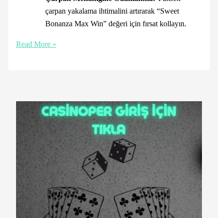
çarpan yakalama ihtimalini artırarak “Sweet
Bonanza Max Win” değeri için fırsat kollayın.
Casinoper
Read More »
Sweet
Bonanza
Oyna