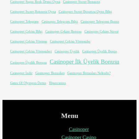
Casinoper Sugar Rush Demo Oyna
Casinoper Sweet Bonanza
Casinoper Sweet Bonanza Oyna
Casinoper Sweet Bonanza Oyna Bilgi
Casinoper Telegram
Casinoper Telegram Bilgi
Casinoper Telegram Bonus
Casinoper Çekim Bilgi
Casinoper Çekim Bonusu
Casinoper Çekim Süresi
Casinoper Çekim Yöntem
Casinoper Çekim Yöntemler
Casinoper Çekim Yöntemleri
Casinoper Üyelik
Casinoper Üyelik Bonus
Casinoper İlk Üyelik Bonusu
Casinoper Üyelik Bonusu
Casinoper İndir
Gasinoper Bonusları
Gasinoper Bonusları Nelerdir?
Gates Of Olympus Demo
Hipercasino
Menu
Casinoper
Casinoper Casino