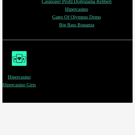
Casinoper Profil Doğrulama Rehberi
Hipercasino
Gates Of Olympus Demo
Big Bass Bonanza
Hipercasino
Hipercasino Giriş