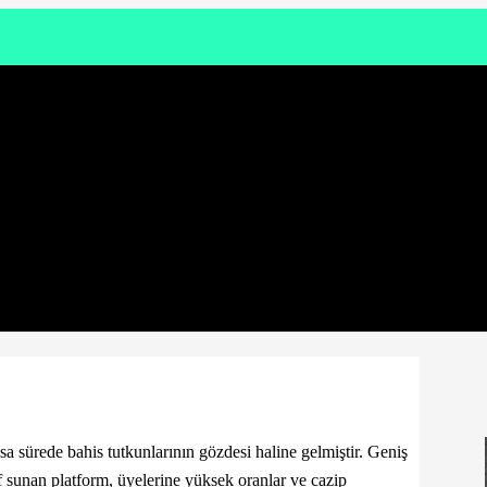
a sürede bahis tutkunlarının gözdesi haline gelmiştir. Geniş
f sunan platform, üyelerine yüksek oranlar ve cazip