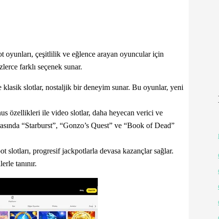
t oyunları, çeşitlilik ve eğlence arayan oyuncular için
zlerce farklı seçenek sunar.
lasik slotlar, nostaljik bir deneyim sunar. Bu oyunlar, yeni
s özellikleri ile video slotlar, daha heyecan verici ve
arasında “Starburst”, “Gonzo’s Quest” ve “Book of Dead”
slotları, progresif jackpotlarla devasa kazançlar sağlar.
rle tanınır.