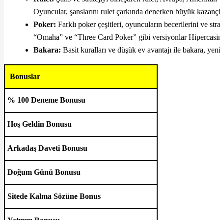
Oyuncular, şanslarını rulet çarkında denerken büyük kazançla
Poker:
Farklı poker çeşitleri, oyuncuların becerilerini ve str
“Omaha” ve “Three Card Poker” gibi versiyonlar Hipercasin
Bakara:
Basit kuralları ve düşük ev avantajı ile bakara, ye
Bonuslar
% 100 Deneme Bonusu
Hoş Geldin Bonusu
Arkadaş Daveti Bonusu
Doğum Günü Bonusu
Sitede Kalma Sözüne Bonus