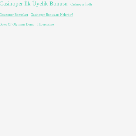
Casinoper İlk Üyelik Bonusu
Casinoper İndir
Gasinoper Bonusları
Gasinoper Bonusları Nelerdir?
Gates Of Olympus Demo
Hipercasino