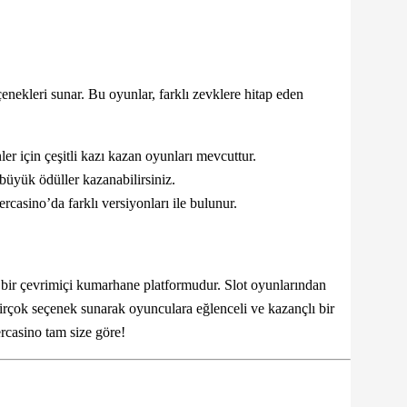
enekleri sunar. Bu oyunlar, farklı zevklere hitap eden
er için çeşitli kazı kazan oyunları mevcuttur.
büyük ödüller kazanabilirsiniz.
casino’da farklı versiyonları ile bulunur.
 bir çevrimiçi kumarhane platformudur. Slot oyunlarından
irçok seçenek sunarak oyunculara eğlenceli ve kazançlı bir
ercasino tam size göre!