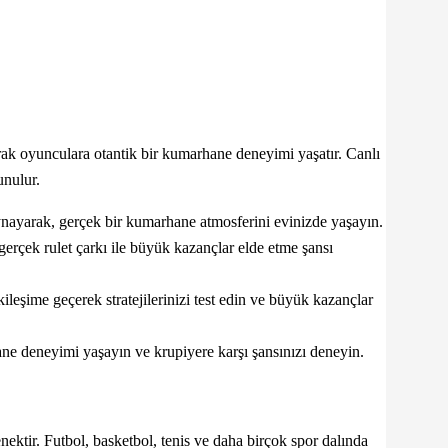
rak oyunculara otantik bir kumarhane deneyimi yaşatır. Canlı
unulur.
ynayarak, gerçek bir kumarhane atmosferini evinizde yaşayın.
gerçek rulet çarkı ile büyük kazançlar elde etme şansı
leşime geçerek stratejilerinizi test edin ve büyük kazançlar
ne deneyimi yaşayın ve krupiyere karşı şansınızı deneyin.
ektir. Futbol, basketbol, tenis ve daha birçok spor dalında