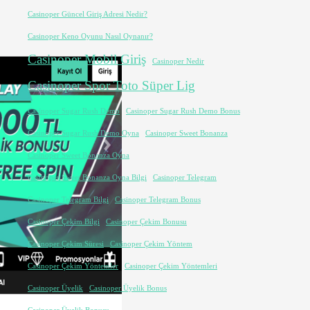
Casinoper Güncel Giriş Adresi Nedir?
Casinoper Keno Oyunu Nasıl Oynanır?
Casinoper Mobil Giriş
Casinoper Nedir
Casinoper Spor Toto Süper Lig
Casinoper Sugar Rush Demo
Casinoper Sugar Rush Demo Bonus
Casinoper Sugar Rush Demo Oyna
Casinoper Sweet Bonanza
Casinoper Sweet Bonanza Oyna
Casinoper Sweet Bonanza Oyna Bilgi
Casinoper Telegram
Casinoper Telegram Bilgi
Casinoper Telegram Bonus
Casinoper Çekim Bilgi
Casinoper Çekim Bonusu
Casinoper Çekim Süresi
Casinoper Çekim Yöntem
Casinoper Çekim Yöntemler
Casinoper Çekim Yöntemleri
Casinoper Üyelik
Casinoper Üyelik Bonus