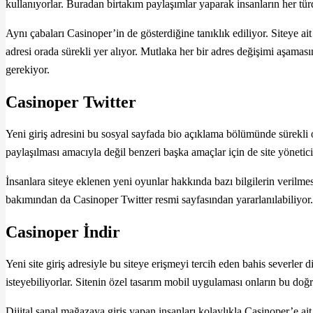
kullanıyorlar. Buradan birtakım paylaşımlar yaparak insanların her tür
Aynı çabaları Casinoper’in de gösterdiğine tanıklık ediliyor. Siteye ait
adresi orada sürekli yer alıyor. Mutlaka her bir adres değişimi aşamas
gerekiyor.
Casinoper Twitter
Yeni giriş adresini bu sosyal sayfada bio açıklama bölümünde sürekli
paylaşılması amacıyla değil benzeri başka amaçlar için de site yöneticil
İnsanlara siteye eklenen yeni oyunlar hakkında bazı bilgilerin verilmesi
bakımından da Casinoper Twitter resmi sayfasından yararlanılabiliyor.
Casinoper İndir
Yeni site giriş adresiyle bu siteye erişmeyi tercih eden bahis severler
isteyebiliyorlar. Sitenin özel tasarım mobil uygulaması onların bu do
Dijital sanal mağazaya giriş yapan insanları kolaylıkla Casinoper’e ai