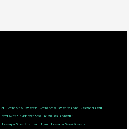
lgi
Casinoper Bulky Fruits
Casinoper Bulky Fruits Oyna
Casinoper Canlı
Adresi Nedir?
Casinoper Keno Oyunu Nasıl Oynanır?
Casinoper Sugar Rush Demo Oyna
Casinoper Sweet Bonanza