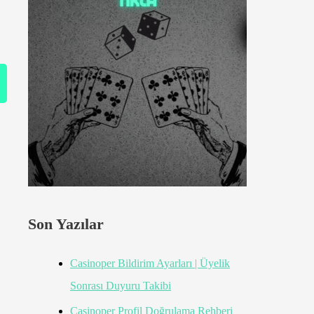
Son Yazılar
Casinoper Bildirim Ayarları | Üyelik
Sonrası Duyuru Takibi
Casinoper Profil Doğrulama Rehberi