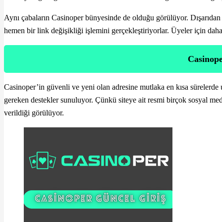
Aynı çabaların Casinoper bünyesinde de olduğu görülüyor. Dışarıdan k
hemen bir link değişikliği işlemini gerçekleştiriyorlar. Üyeler için da
Casinope
Casinoper’in güvenli ve yeni olan adresine mutlaka en kısa sürelerde
gereken destekler sunuluyor. Çünkü siteye ait resmi birçok sosyal medy
verildiği görülüyor.