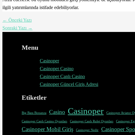
ilgili yatırımlarında istifade edebiliyorlar.
←
Önceki Yazı
Sonraki Yazı
→
Menu
Casinoper
Casinoper Casino
Casinoper Canlı Casino
Casinoper Güncel Giriş Adresi
Etiketler
Casinoper
Casino
Big Bass Bonanza
Casinoper Aviator O
Casinoper Canlı Casino Oyunları
Casinoper Canlı Rulet Oyunları
Casinoper Eg
Casinoper Mobil Giriş
Casinoper Spo
Casinoper Nedir