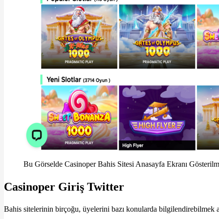
Bu Görselde Casinoper Bahis Sitesi Anasayfa Ekranı Gösterilm
Casinoper Giriş Twitter
Bahis sitelerinin birçoğu, üyelerini bazı konularda bilgilendirebilme