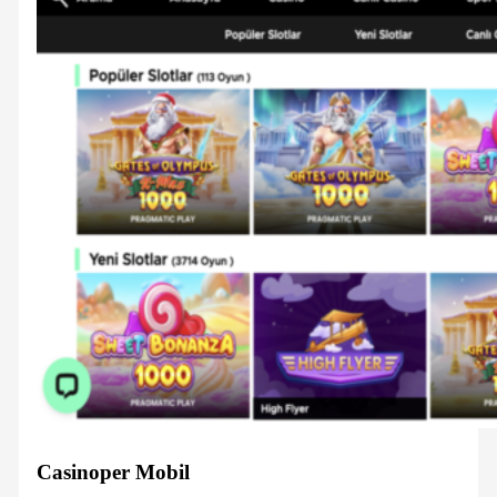
Casinoper Mobil