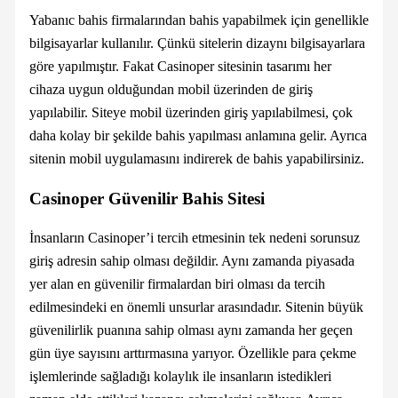
Yabanıc bahis firmalarından bahis yapabilmek için genellikle
bilgisayarlar kullanılır. Çünkü sitelerin dizaynı bilgisayarlara
göre yapılmıştır. Fakat Casinoper sitesinin tasarımı her
cihaza uygun olduğundan mobil üzerinden de giriş
yapılabilir. Siteye mobil üzerinden giriş yapılabilmesi, çok
daha kolay bir şekilde bahis yapılması anlamına gelir. Ayrıca
sitenin mobil uygulamasını indirerek de bahis yapabilirsiniz.
Casinoper Güvenilir Bahis Sitesi
İnsanların Casinoper’i tercih etmesinin tek nedeni sorunsuz
giriş adresin sahip olması değildir. Aynı zamanda piyasada
yer alan en güvenilir firmalardan biri olması da tercih
edilmesindeki en önemli unsurlar arasındadır. Sitenin büyük
güvenilirlik puanına sahip olması aynı zamanda her geçen
gün üye sayısını arttırmasına yarıyor. Özellikle para çekme
işlemlerinde sağladığı kolaylık ile insanların istedikleri