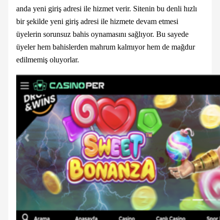
anda yeni giriş adresi ile hizmet verir. Sitenin bu denli hızlı
bir şekilde yeni giriş adresi ile hizmete devam etmesi
üyelerin sorunsuz bahis oynamasını sağlıyor. Bu sayede
üyeler hem bahislerden mahrum kalmıyor hem de mağdur
edilmemiş oluyorlar.