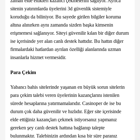
zaman elde ettikleri kazancı çekmelerini sağlıyor. Ayrıca
sitenin yatırımlarda üyelerini 3d güvenlik sistemiyle
koruduğu da biliniyor. Bu sayede girilen bilgiler koruma
altına alınırken aynı zamanda sizden başka kimsenin
erişmemesi sağlanıyor. Siteyi güvenilir kılan bir diğer durum
ise içerisinde yer alan canlı destek hattıdır. Bu hattın diğer
firmalardaki hatlardan ayrılan özelliği alanlarında uzman
insanlarla hizmet vermesidir.
Para Çekim
Yabancı bahis sitelerinde yaşanan en büyük sorun sitelerin
para çekim talebi veren üyelerinin kazançlarını istenilen
sürede hesaplarına yatırmamalarıdır. Casinoper de ise bu
durum çok daha güvenilir ve hızlıdır. Eğer site içerisinde
elde ettiğiniz kazançları çekmek istiyorsanız yapmanız
gereken şey canlı destek hattına bağlanıp talepte
bulunmaktır. Talebinizin ardından kısa bir süre paranız