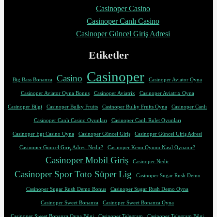
Casinoper Casino
Casinoper Canlı Casino
Casinoper Güncel Giriş Adresi
Etiketler
Casinoper
Casino
Big Bass Bonanza
Casinoper Aviator Oyna
Casinoper Aviator Oyna Bonus
Casinoper Aviatrix
Casinoper Aviatrix Oyna
Casinoper Bilgi
Casinoper Bulky Fruits
Casinoper Bulky Fruits Oyna
Casinoper Canlı
Casinoper Canlı Casino Oyunları
Casinoper Canlı Rulet Oyunları
Casinoper Egt Casino Oyna
Casinoper Güncel Giriş
Casinoper Güncel Giriş Adresi
Casinoper Güncel Giriş Adresi Nedir?
Casinoper Keno Oyunu Nasıl Oynanır?
Casinoper Mobil Giriş
Casinoper Nedir
Casinoper Spor Toto Süper Lig
Casinoper Sugar Rush Demo
Casinoper Sugar Rush Demo Bonus
Casinoper Sugar Rush Demo Oyna
Casinoper Sweet Bonanza
Casinoper Sweet Bonanza Oyna
Casinoper Sweet Bonanza Oyna Bilgi
Casinoper Telegram
Casinoper Telegram Bilgi