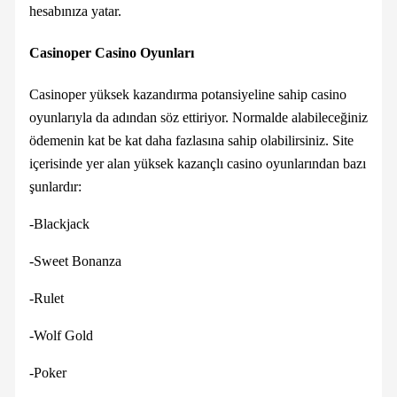
hesabınıza yatar.
Casinoper Casino Oyunları
Casinoper yüksek kazandırma potansiyeline sahip casino
oyunlarıyla da adından söz ettiriyor. Normalde alabileceğiniz
ödemenin kat be kat daha fazlasına sahip olabilirsiniz. Site
içerisinde yer alan yüksek kazançlı casino oyunlarından bazı
şunlardır:
-Blackjack
-Sweet Bonanza
-Rulet
-Wolf Gold
-Poker